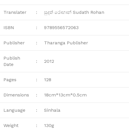
Translater
:
සුදත් රොහාන් Sudath Rohan
ISBN
:
9789556572063
Publisher
:
Tharanga Publisher
Publish
:
2012
Date
Pages
:
128
Dimensions
:
18cm*13cm*0.5cm
Language
:
Sinhala
Weight
:
130g