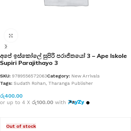
Click to enlarge
අපේ ඉස්කෝලේ සුපිරි පරාජිතයෝ 3 – Ape Iskole
Supiri Parajithayo 3
SKU:
9789556572063
Category:
New Arrivals
Tags:
Sudath Rohan
,
Tharanga Publisher
රු
400.00
or up to 4 X
රු100.00
with
Out of stock