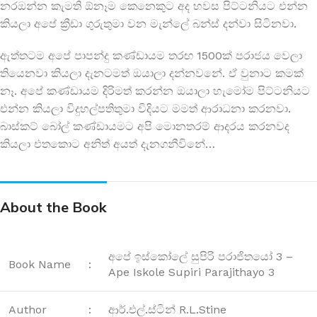
නරඔන්න කැමති ඕනෑම කෙනෙකුට අද හවස පිට්ටනියට එන්න
කියලා අපේ ක්‍රීඩා ගුරුතුමා වන මැන්ලේ බන්ස් දන්වා සිටිනවා.
ඇත්තටම අපේ පාපන්දු කණ්ඩායම තරඟ 1500ක් පරාජය වෙලා
තියෙනවා කියලා දැනටමත් ඔයාලා දන්නවනේ. ඒ වුනාට කමක්
නෑ. අපේ කණ්ඩායම දිරිමත් කරන්න ඔයාලා හැමෝම පිට්ටනියට
එන්න කියලා විදුහල්පතිතුමා විදියට මමත් ආරාධනා කරනවා.
බාස්කට් බෝල් කණ්ඩායමට අපි මොනතරම් ආදරය කරනවද
කියලා එතකොට අනිත් අයත් දැනගනීවිනේ…
About the Book
අපේ ඉස්කෝලේ සුපිරි පරාජිතයෝ 3 –
Book Name
:
Ape Iskole Supiri Parajithayo 3
Author
:
ආර්.එල්.ස්ටින් R.L.Stine