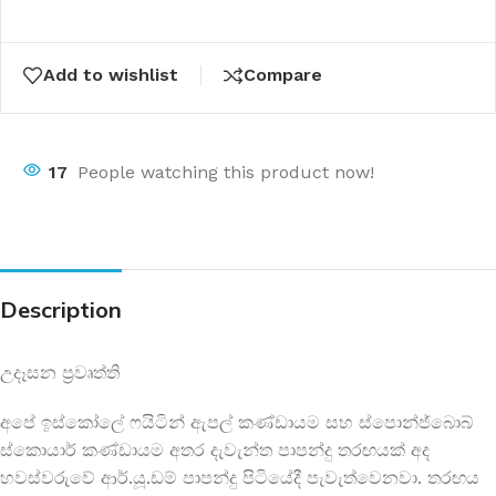
Add to wishlist
Compare
17
People watching this product now!
Description
උදෑසන ප්‍රවෘත්ති
අපේ ඉස්කෝලේ ෆයිටින් ඇපල් කණ්ඩායම සහ ස්පොන්ජ්බොබ්
ස්කොයාර් කණ්ඩායම අතර දැවැන්ත පාපන්දු තරඟයක් අද
හවස්වරුවේ ආර්.යූ.ඩම් පාපන්දු පිටියේදී පැවැත්වෙනවා. තරඟය