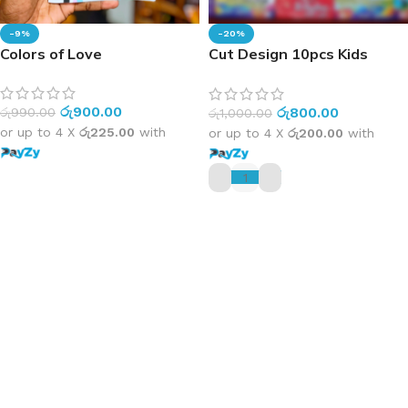
-9%
-20%
Colors of Love
Cut Design 10pcs Kids
Books Pack | ලොකු අකුරු,
කාඩ්බෝඩ් පිටු සහිත පොත්
රු
900.00
රු
800.00
රු
990.00
කට්ටලය
රු
1,000.00
or up to 4 X
රු225.00
with
or up to 4 X
රු200.00
with
ADD TO CART
ADD TO CART