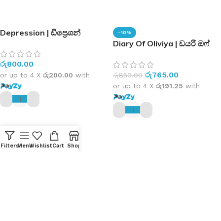
Depression | ඩිප්‍රෙශන්
-10%
Diary Of Oliviya | ඩයරි ඔෆ්
ඔලීවියා
රු
800.00
රු
765.00
or up to 4 X
රු200.00
with
රු
850.00
or up to 4 X
රු191.25
with
ADD TO CART
ADD TO CART
Filters
Menu
Wishlist
Cart
Shop
Home