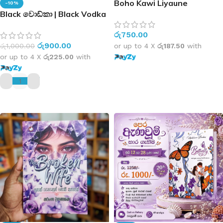
Boho Kawi Liyaune
-10%
Obataya | බොහෝ කවි
Black වොඩ්කා | Black Vodka
ලියවුණේ ඔබටය.
රු
750.00
රු
900.00
රු
1,000.00
or up to 4 X
රු187.50
with
or up to 4 X
රු225.00
with
ADD TO CART
ADD TO CART