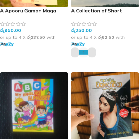
A Apooru Gaman Maga
A Collection of Short
Stories and Poems
රු
950.00
රු
250.00
or up to 4 X
රු237.50
with
or up to 4 X
රු62.50
with
ADD TO CART
ADD TO CART