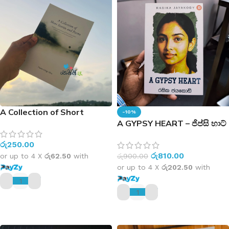
A Collection of Short
-10%
Stories and Poems
A GYPSY HEART – ජිප්සි හාට්
රු
250.00
රු
810.00
රු
900.00
or up to 4 X
රු62.50
with
or up to 4 X
රු202.50
with
ADD TO CART
ADD TO CART