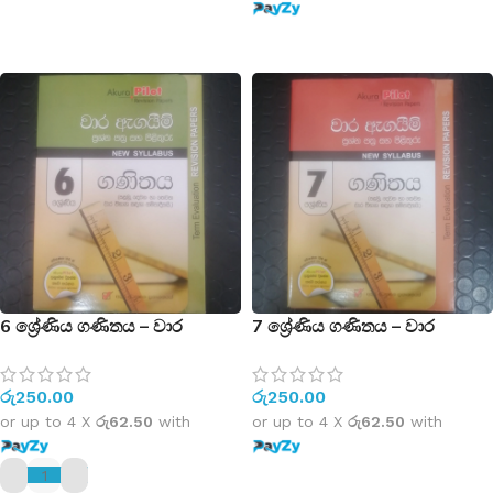
ADD TO CART
ADD TO CART
6 ශ්‍රේණිය ගණිතය – වාර
7 ශ්‍රේණිය ගණිතය – වාර
ඇගයිම් ප්‍රශ්න පත්‍ර සහ පිළිතුරු –
ඇගයිම් ප්‍රශ්න පත්‍ර සහ පිළිතුරු –
New Syllabus – (පළමු, දෙවන
New Syllabus – (පළමු, දෙවන
රු
250.00
රු
250.00
හා තෙවන වාර විභාග සඳහා
හා තෙවන වාර විභාග සඳහා
සම්පාදිතයි)
සම්පාදිතයි)
or up to 4 X
රු62.50
with
or up to 4 X
රු62.50
with
ADD TO CART