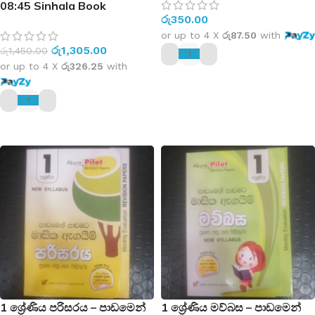
08:45 Sinhala Book
පත්‍ර සහ පිළිතුරු – New
රු
350.00
Syllabus
or up to 4 X
රු87.50
with
රු
1,305.00
රු
1,450.00
or up to 4 X
රු326.25
with
ADD TO CART
ADD TO CART
1 ශ්‍රේණිය පරිසරය – පාඩමෙන්
1 ශ්‍රේණිය මව්බස – පාඩමෙන්