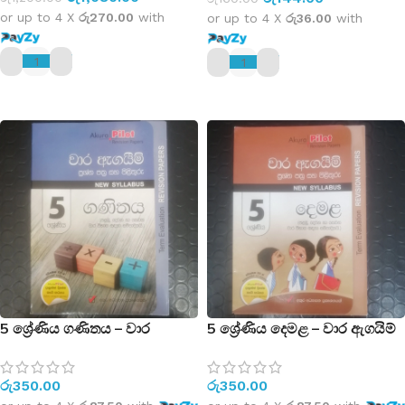
or up to 4 X
රු270.00
with
or up to 4 X
රු36.00
with
ADD TO CART
ADD TO CART
5 ශ්‍රේණිය ගණිතය – වාර
5 ශ්‍රේණිය දෙමළ – වාර ඇගයිම්
ඇගයිම් ප්‍රශ්න පත්‍ර සහ පිළිතුරු –
ප්‍රශ්න පත්‍ර සහ පිළිතුරු – New
New Syllabus – (පළමු, දෙවන
Syllabus – (පළමු, දෙවන හා
රු
350.00
රු
350.00
හා තෙවන වාර විභාග සඳහා
තෙවන වාර විභාග සඳහා