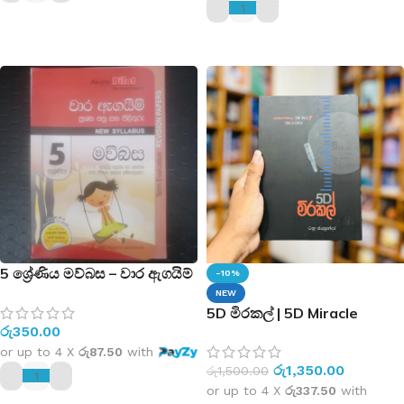
ADD TO CART
ADD TO CART
5 ශ්‍රේණිය මව්බස – වාර ඇගයිම්
-10%
ප්‍රශ්න පත්‍ර සහ පිළිතුරු – New
NEW
Syllabus – (පළමු, දෙවන හා
5D මිරකල් | 5D Miracle
රු
350.00
තෙවන වාර විභාග සඳහා
සම්පාදිතයි)
or up to 4 X
රු87.50
with
රු
1,350.00
රු
1,500.00
or up to 4 X
රු337.50
with