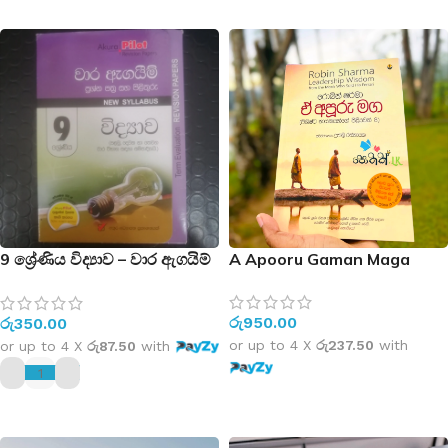
9 ශ්‍රේණිය විද්‍යාව – වාර ඇගයිම්
A Apooru Gaman Maga
ප්‍රශ්න පත්‍ර සහ පිළිතුරු – New
Syllabus – (පළමු, දෙවන හා
රු
950.00
රු
350.00
තෙවන වාර විභාග සඳහා
සම්පාදිතයි)
or up to 4 X
රු237.50
with
or up to 4 X
රු87.50
with
ADD TO CART
ADD TO CART