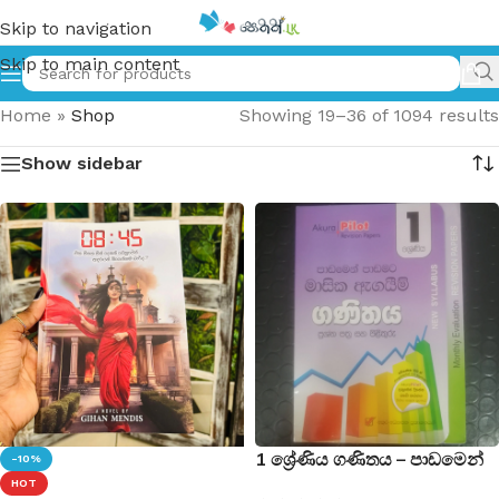
Skip to navigation
Skip to main content
Home
»
Shop
Showing 19–36 of 1094 results
Show sidebar
1 ශ්‍රේණිය ගණිතය – පාඩමෙන්
-10%
පාඩමට මාසික ඇගයීම් ප්‍රශ්න
HOT