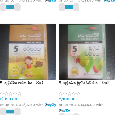
සම්පාදිතයි)
සම්පාදිතයි)
or up to 4 X
රු87.50
with
or up to 4 X
රු87.50
with
ADD TO CART
ADD TO CART
5 ශ්‍රේණිය පරිසරය – වාර
5 ශ්‍රේණිය බුද්ධ ධර්මය – වාර
ඇගයිම් ප්‍රශ්න පත්‍ර සහ පිළිතුරු –
ඇගයිම් ප්‍රශ්න පත්‍ර සහ පිළිතුරු –
New Syllabus – (පළමු, දෙවන
New Syllabus – (පළමු, දෙවන
රු
350.00
රු
180.00
හා තෙවන වාර විභාග සඳහා
හා තෙවන වාර විභාග සඳහා
සම්පාදිතයි)
සම්පාදිතයි)
or up to 4 X
රු87.50
with
or up to 4 X
රු45.00
with