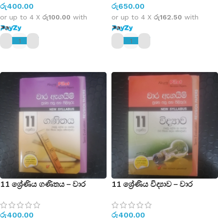
රු
400.00
රු
650.00
හා තෙවන වාර විභාග සඳහා
හා තෙවන වාර විභාග සඳහා
සම්පාදිතයි)
සම්පාදිතයි)
or up to 4 X
රු100.00
with
or up to 4 X
රු162.50
with
ADD TO CART
ADD TO CART
11 ශ්‍රේණිය ගණිතය – වාර
11 ශ්‍රේණිය විද්‍යාව – වාර
ඇගයිම් ප්‍රශ්න පත්‍ර සහ පිළිතුරු –
ඇගයිම් ප්‍රශ්න පත්‍ර සහ පිළිතුරු –
New Syllabus
New Syllabus
රු
400.00
රු
400.00