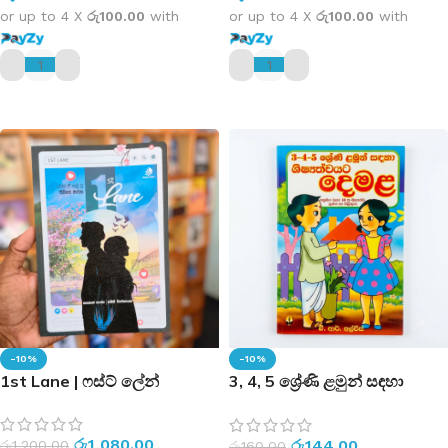
or up to 4 X
රු100.00
with
or up to 4 X
රු100.00
with
ADD TO CART
ADD TO CART
-10%
-10%
1st Lane | ෆස්ට් ලේන්
3, 4, 5 ශ්‍රේණි ළමුන් සඳහා
ශිෂ්‍යත්වයට දෙමළ | Grade 5
Tamil
රු
1,080.00
රු
144.00
රු
1,200.00
රු
160.00