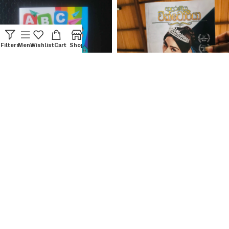
Filters
Menu
Wishlist
Cart
Shop
Home
ABC My English Alphabet
Adaraneeya Victoria |
ආදරණිය වික්ටෝරියා
රු
400.00
රු
1,600.00
or up to 4 X
රු100.00
with
or up to 4 X
රු400.00
with
ADD TO CART
ADD TO CART