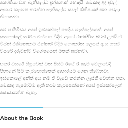
කෝකියා වන බැනිලෝට දුන්නොත් හොඳයි. මොකද අද දවල්
ආහාර කළවම් කරන්න බැනිලෝට සවල් කිහිපයක් ඕන වෙලා
තියෙනවා.
මේ පණිවිඩය අපේ ඉස්කෝලේ හෙදිය මැන්ලේගෙන්. අපේ
ඉසකෝලේ සරම්ප එන්නත විදීම ඇගේ රාජකිරිය බවත් ළමයින්
විසින් එකිනෙකාට එන්නත් විදීම නොකරන ලෙසත් ඇය හතර
වසරේ දරුවන්ට විශේෂයෙන් මතක් කරනවා.
හතර වසරේ සිසුවෙක් වන බිස්ටි ඊයේ රෑ කෑම වෙලාවෙදී
පිඟානේ සිටි කැරපොත්තෙක් ආහාරයට ගෙන තිබෙනවා.
ඉස්කොලේ අනිත් අය නම් ඒ වැඩේ කරන්න ලෑස්ති වෙන්න එපා.
මොකද හැමෝටම ඇති තරම් කැරපොත්තෝ අපේ ඉස්කෝලෙන්
සොයාගන්න බැහැ.
About the Book