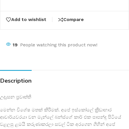
Add to wishlist
Compare
19
People watching this product now!
Description
උදෑසන ප්‍රවෘත්ති
මෙන්න විශේෂ මතක් කිරීමක්. අපේ ඉස්කෝලේ ක්‍රීඩාභාර
ආචාර්යවරයා වන මැන්ලේ බන්ස්ගේ කාර් එක පාපන්දු පිටියේ
වළලපු ළමයි කරුණාකරලා සවල් ටික අරගෙන ගිහින් අපේ