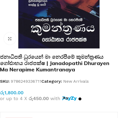
Click to enlarge
ජනාධිපති ධුරයෙන් මා නෙරපීමේ කුමන්ත්‍රණය
ගෝඪාභය රාජපක්ෂ | Janadopathi Dhurayen
Ma Nerapime Kumantranaya
SKU:
9786249336711
Category:
New Arrivals
රු
1,800.00
or up to 4 X
රු450.00
with