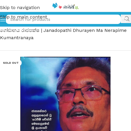
Skip to navigation
Skip to main content
Home
»
ජනාධිපති ධුරයෙන් මා නෙරපීමේ කුමන්ත්‍රණය
ගෝඪාභය රාජපක්ෂ | Janadopathi Dhurayen Ma Nerapime
Kumantranaya
SOLD OUT