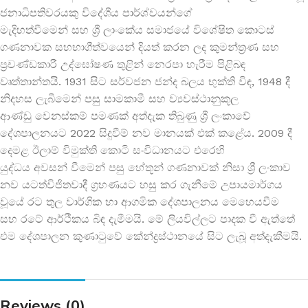
ජනාධිපතිවරයකු විදේශීය පාර්ශ්වයන්ගේ
මැදිහත්වීමෙන් සහ ශ්‍රී ලාංකේය සමාජයේ විශේෂිත කොටස්
ගණනාවක සහභාගීත්වයෙන් දියත් කරන ලද කුමන්ත්‍රණ සහ
ප්‍රචණ්ඩකාරී උද්ඝෝෂණ තුළින් නෙරපා හැරීම පිළිබඳ
වෘත්තාන්තයි. 1931 සිට සර්වජන ජන්ද බලය භුක්ති විඳ, 1948 දී
නිදහස ලැබීමෙන් පසු සාමකාමී සහ ව්‍යවස්ථානුකූල
ආණ්ඩු වෙනස්කම් පමණක් අත්දැක තිබුණු ශ්‍රී ලංකාවේ
දේශපාලනයට 2022 සිදුවීම් නව මානයක් එක් කළේය. 2009 දී
දෙමළ ඊලාම් විමුක්ති කොටි සංවිධානයට එරෙහි
යුද්ධය අවසන් වීමෙන් පසු හේතූන් ගණනාවක් නිසා ශ්‍රී ලංකාව
නව යටත්විජිතවාදී ග්‍රහණයට හසු කර ගැනීමේ උපායමාර්ගය
වූයේ රට තුල වාර්ගික හා ආගමික දේශපාලනය මෙහෙයවීම
සහ රටේ ආර්ථිකය බිඳ දැමීමයි. මේ ලියවිල්ලට පාදක වී ඇත්තේ
එම දේශපාලන කුණාටුවේ කේන්ද්‍රස්ථානයේ සිට ලැබූ අත්දැකීමයි.
Reviews (0)