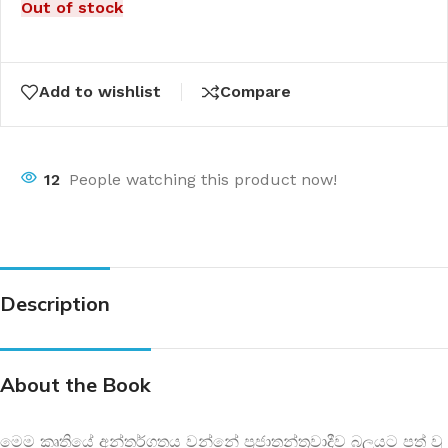
Out of stock
Add to wishlist
Compare
12
People watching this product now!
Description
About the Book
මෙම කෘතියේ අන්තර්ගතය වන්නේ ප්‍රජාතන්ත්‍රවාදීව බලයට පත් වූ