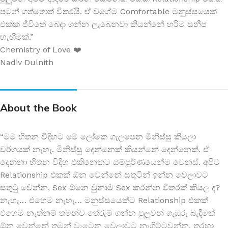
පටන් ගත්තොත් විතරයි. ඒ වගේම Comfortable මනුස්සයෙක්
එක්ක ජීවිතේ බෙදා ගන්න ලැබෙනවා කියන්නේ හරිම සනීප
හැඟීමක්.”
Chemistry of Love ❤️
Nadiv Dulnith
About the Book
“මම හිතන විදිහට මේ ලෝකෙ ගැලපෙන මිනිස්සු කියලා
වර්ගයක් නැහැ. මිනිස්සු දෙන්නෙක් කියන්නේ දෙන්නෙක්. ඒ
දෙන්නා හිතන විදිහ එකිනෙකට සම්පූර්ණයෙන්ම වෙනස්. අපිට
Relationship එකක් ඕන වෙන්නේ සතුටින් ඉන්න වෙලාවට
සතුටු වෙන්න, Sex ඕනෙ වුනාම Sex කරන්න විතරක් කියල ද?
නැහැ… එහෙම නැහැ… මනුස්සයෙක්ට Relationship එකක්
එහෙම නැත්නම් තමන්ව තේරුම් ගන්න පුලුවන් ගැඹුරු බැදීමක්
ඕන වෙන්නේ තමන් වැටෙන වෙලාවට නැගිට්ටවන්න, තරහා