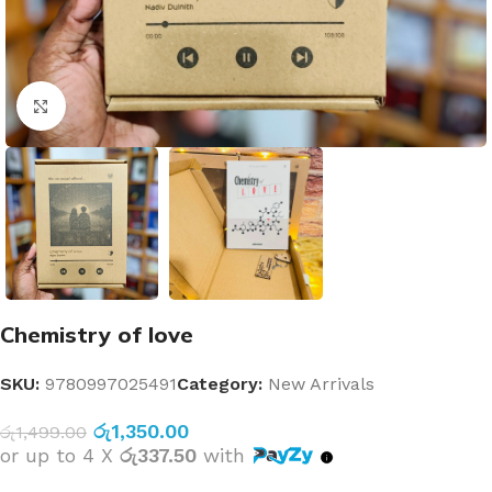
Click to enlarge
Chemistry of love
SKU:
9780997025491
Category:
New Arrivals
රු
1,350.00
රු
1,499.00
or up to 4 X
රු337.50
with