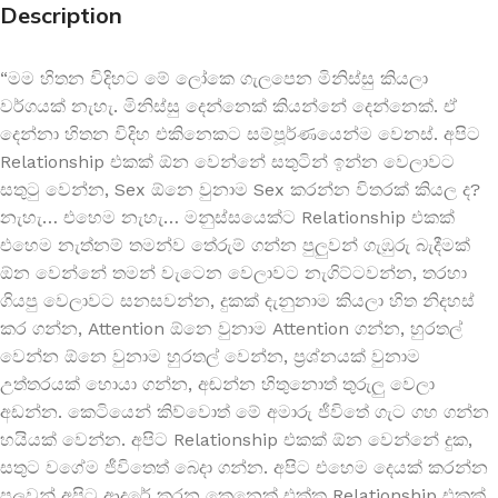
Description
“මම හිතන විදිහට මේ ලෝකෙ ගැලපෙන මිනිස්සු කියලා
වර්ගයක් නැහැ. මිනිස්සු දෙන්නෙක් කියන්නේ දෙන්නෙක්. ඒ
දෙන්නා හිතන විදිහ එකිනෙකට සම්පූර්ණයෙන්ම වෙනස්. අපිට
Relationship එකක් ඕන වෙන්නේ සතුටින් ඉන්න වෙලාවට
සතුටු වෙන්න, Sex ඕනෙ වුනාම Sex කරන්න විතරක් කියල ද?
නැහැ… එහෙම නැහැ… මනුස්සයෙක්ට Relationship එකක්
එහෙම නැත්නම් තමන්ව තේරුම් ගන්න පුලුවන් ගැඹුරු බැදීමක්
ඕන වෙන්නේ තමන් වැටෙන වෙලාවට නැගිට්ටවන්න, තරහා
ගියපු වෙලාවට සනසවන්න, දුකක් දැනුනාම කියලා හිත නිදහස්
කර ගන්න, Attention ඕනෙ වුනාම Attention ගන්න, හුරතල්
වෙන්න ඕනෙ වුනාම හුරතල් වෙන්න, ප්‍රශ්නයක් වුනාම
උත්තරයක් හොයා ගන්න, අඬන්න හිතුනොත් තුරුලු වෙලා
අඩන්න. කෙටියෙන් කිව්වොත් මේ අමාරු ජීවිතේ ගැට ගහ ගන්න
හයියක් වෙන්න. අපිට Relationship එකක් ඕන වෙන්නේ දුක,
සතුට වගේම ජීවිතෙත් බෙදා ගන්න. අපිට එහෙම දෙයක් කරන්න
පුලුවන් අපිට ආදරේ කරන කෙනෙක් එක්ක Relationship එකක්