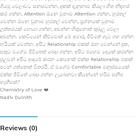
ගියපු වෙලාවට සනසවන්න, දුකක් දැනුනාම කියලා හිත නිදහස්
කර ගන්න, Attention ඕනෙ වුනාම Attention ගන්න, හුරතල්
වෙන්න ඕනෙ වුනාම හුරතල් වෙන්න, ප්‍රශ්නයක් වුනාම
උත්තරයක් හොයා ගන්න, අඬන්න හිතුනොත් තුරුලු වෙලා
අඩන්න. කෙටියෙන් කිව්වොත් මේ අමාරු ජීවිතේ ගැට ගහ ගන්න
හයියක් වෙන්න. අපිට Relationship එකක් ඕන වෙන්නේ දුක,
සතුට වගේම ජීවිතෙත් බෙදා ගන්න. අපිට එහෙම දෙයක් කරන්න
පුලුවන් අපිට ආදරේ කරන කෙනෙක් එක්ක Relationship එකක්
පටන් ගත්තොත් විතරයි. ඒ වගේම Comfortable මනුස්සයෙක්
එක්ක ජීවිතේ බෙදා ගන්න ලැබෙනවා කියන්නේ හරිම සනීප
හැඟීමක්.”
Chemistry of Love ❤️
Nadiv Dulnith
Reviews (0)