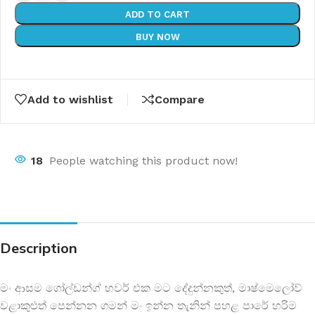
ADD TO CART
BUY NOW
Add to wishlist
Compare
18
People watching this product now!
Description
මං ආසම ගෝල්ඩන්ග් හවර් එක මට දේදුන්නකුත්, මාෂ්මෙලෝව්
වළාකුළුත් පෙන්නන ගමන් මං ඉන්න තැනින් පහළ පාරේ හරිම