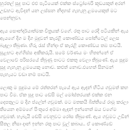
හුරතල් සුදු පාට එළු පැටියෙක් එක්ක ස්ට්‍රෝබෙරි කූඩයකුත් අරන්
උඩහට ඇවිදන් යන ලස්සන නිදහස් ගැහැනු ළමයෙකුත් මට
පෙන්නුවා.
ඇය සෞන්දර්යාත්මක චිත්‍රයක් වගේ. රතු පාට රෙදි පටියකින් ඇය
ඇයගේ දිග ම දිග මුදුවන් කැරළි කොණ්ඩය පෝනිටේල් ලෙස
බැඳලා තිබුණා. හිරු රැස් හින්දා ඒ කැරළි කොණ්ඩය තඹ පාටයි.
සුළඟට අග්ගිස්ස අකීකරුයි. සමේ වර්ණය මං හිතන්නේ ඒ
වෙලාවේ පරිසරයේ තිබුණු පාටට එකතු වෙලා තිබුණේ. ඇය සුදුම
සුදු ගැහැනු ළමයෙකු නොව. කළුත් නොව.එහෙත් සිනමන්
පැහැයට වඩා නම් පාටයි.
ලොකු ම පුදුමය මේ රත්තරන් පැයේ ඇය ඇඳන් හිටිය ගවුමත් කහ
පාට වීම. ඒක සුදු පාට ඩේසි මල් මෝස්තරයක් එක්ක එන
දෙපතුලට ම දිග ප්ලේන් ගවුමක්. මට මතකයි බිත්තියේ රාමු කරලා
තියෙන අම්මගේ පිංතූරෙ අම්මා ඇඳන් ඉන්නෙත් ඔය වගේම
ගවුමක්. හැබැයි ඩේසි වෙනුවට රෝස තිබුණේ. ඇය ගවුමට උඩින්
සීතල නිසා දාන් ඉන්න රතු පාට වූල් කබාය.. ඒ කොණ්ඩේ