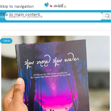
Skip to navigation
Skip to main content
Home
»
ඇය නැතුව ඇය සමඟ | eya nethuwa eya samaga
-20%