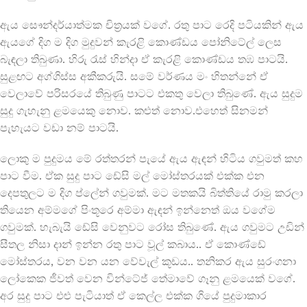
ඇය සෞන්දර්යාත්මක චිත්‍රයක් වගේ. රතු පාට රෙදි පටියකින් ඇය
ඇයගේ දිග ම දිග මුදුවන් කැරළි කොණ්ඩය පෝනිටේල් ලෙස
බැඳලා තිබුණා. හිරු රැස් හින්දා ඒ කැරළි කොණ්ඩය තඹ පාටයි.
සුළඟට අග්ගිස්ස අකීකරුයි. සමේ වර්ණය මං හිතන්නේ ඒ
වෙලාවේ පරිසරයේ තිබුණු පාටට එකතු වෙලා තිබුණේ. ඇය සුදුම
සුදු ගැහැනු ළමයෙකු නොව. කළුත් නොව.එහෙත් සිනමන්
පැහැයට වඩා නම් පාටයි.
ලොකු ම පුදුමය මේ රත්තරන් පැයේ ඇය ඇඳන් හිටිය ගවුමත් කහ
පාට වීම. ඒක සුදු පාට ඩේසි මල් මෝස්තරයක් එක්ක එන
දෙපතුලට ම දිග ප්ලේන් ගවුමක්. මට මතකයි බිත්තියේ රාමු කරලා
තියෙන අම්මගේ පිංතූරෙ අම්මා ඇඳන් ඉන්නෙත් ඔය වගේම
ගවුමක්. හැබැයි ඩේසි වෙනුවට රෝස තිබුණේ. ඇය ගවුමට උඩින්
සීතල නිසා දාන් ඉන්න රතු පාට වූල් කබාය.. ඒ කොණ්ඩේ
මෝස්තරය, වන වන යන වේවැල් කූඩය.. තනිකර ඇය සුරංගනා
ලෝකෙක ජීවත් වෙන වින්ටේජ් තේමාවේ ගෑනු ළමයෙක් වගේ.
අර සුදු පාට එළු පැටියාත් ඒ කෙල්ල එක්ක ගියේ පුදුමාකාර