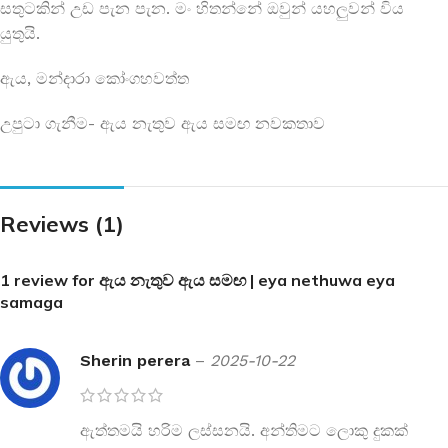
සතුටකින් උඩ පැන පැන. මං හිතන්නේ ඔවුන් යහලුවන් විය
යුතුයි.
ඇය, මන්දාරා කෝංගහවත්ත
උපුටා ගැනීම- ඇය නැතුව ඇය සමඟ නවකතාව
Reviews (1)
1 review for
ඇය නැතුව ඇය සමඟ | eya nethuwa eya
samaga
Sherin perera
–
2025-10-22
ඇත්තමයි හරිම ලස්සනයි. අන්තිමට ලොකු දුකක්