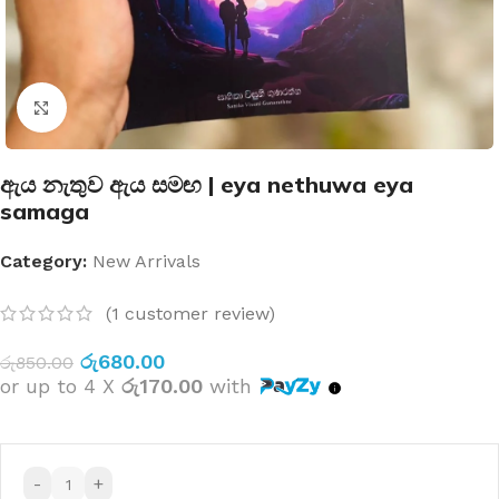
Click to enlarge
ඇය නැතුව ඇය සමඟ | eya nethuwa eya
samaga
Category:
New Arrivals
(
1
customer review)
රු
680.00
රු
850.00
or up to 4 X
රු170.00
with
-
+