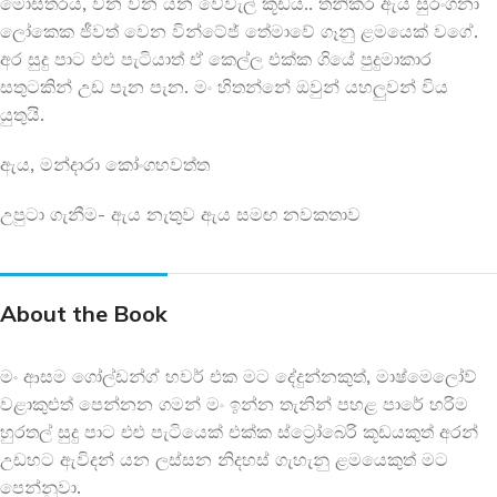
මෝස්තරය, වන වන යන වේවැල් කූඩය.. තනිකර ඇය සුරංගනා
ලෝකෙක ජීවත් වෙන වින්ටේජ් තේමාවේ ගෑනු ළමයෙක් වගේ.
අර සුදු පාට එළු පැටියාත් ඒ කෙල්ල එක්ක ගියේ පුදුමාකාර
සතුටකින් උඩ පැන පැන. මං හිතන්නේ ඔවුන් යහලුවන් විය
යුතුයි.
ඇය, මන්දාරා කෝංගහවත්ත
උපුටා ගැනීම- ඇය නැතුව ඇය සමඟ නවකතාව
About the Book
මං ආසම ගෝල්ඩන්ග් හවර් එක මට දේදුන්නකුත්, මාෂ්මෙලෝව්
වළාකුළුත් පෙන්නන ගමන් මං ඉන්න තැනින් පහළ පාරේ හරිම
හුරතල් සුදු පාට එළු පැටියෙක් එක්ක ස්ට්‍රෝබෙරි කූඩයකුත් අරන්
උඩහට ඇවිදන් යන ලස්සන නිදහස් ගැහැනු ළමයෙකුත් මට
පෙන්නුවා.