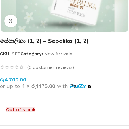
Click to enlarge
සේපාලිකා (1, 2) – Sepalika (1, 2)
SKU:
SEP
Category:
New Arrivals
(
5
customer reviews)
රු
4,700.00
or up to 4 X
රු1,175.00
with
Out of stock