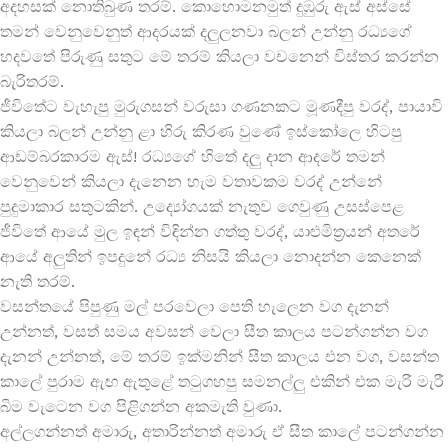
අදහසක් නොතිබුණ තරම්. කොහොමනමුත් දුඹුරු ඇස් අස්සේ
තමන් වෙනුවෙනුත් ආදරයක් දලුලනවා බලන් උන්නු රධ්‍යගේ
හදවතේ පිරුණු සතුට මේ තරම් කියලා වචනෙන් විස්තර කරන්න
බැරිතරම්.
ජීවිතේට වැහැපු මුරුගසන් වරුසා ගණනකට මූණදීපු වරද්, පායාවි
කියලා බලන් උන්නු ළා හිරු කිරණ වුණේ ඉස්කෝලෙ හිටපු
ආඩම්බරකාරම ඇස්! රධ්‍යගේ හිතේ දලු දාන ආදරේ තමන්
වෙනුවෙන් කියලා දැනෙන හැම වතාවකම වරද් උන්නේ
පුදුමාකාර සතුටකින්. උද්‍යෝගයක් නැතුව ගෙවුණු උසස්පෙළ
ජීවිතේ ආයේ මුල ඉඳන් විඳින්න ගත්තු වරද්, යාළුමිත්‍රයන් අතරේ
ආයේ අලු‍තින් ඉපදුනේ රධ්‍ය නිසයි කියලා නොදන්න කෙනෙක්
නැති තරම්.
වසන්තයේ පිපුණු මල් පරවෙලා පෙති හැලෙන වග දැනන්
උන්නත්, වසත් සමය අවසන් වෙලා සීත කාලය පටන්ගන්න වග
දැනන් උන්නත්, මේ තරම් ඉක්මනින් සීත කාලය එන වග, වසන්ත
කාලේ පුරාම ඇඟ ඇතුළේ තටුගහපු සමනල්ලු‍ එකින් එක මැරි මැරී
බිම වැටෙන වග පිළිගන්න අකමැති වුණා.
අල්ලගන්නත් අමාරු, අතාරින්නත් අමාරු ඒ සීත කාලේ පටන්ගන්න