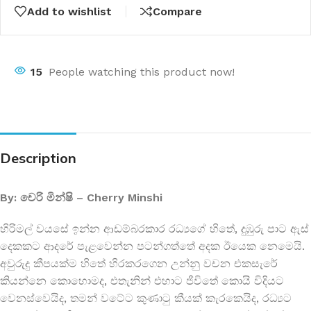
Add to wishlist
Compare
15
People watching this product now!
Description
By: චෙරි මින්ෂි – Cherry Minshi
හිරිමල් වයසේ ඉන්න ආඩම්බරකාර රධ්‍යගේ හිතේ, දුඹුරු පාට ඇස්
දෙකකට ආදරේ පැළවෙන්න පටන්ගත්තේ අදක ඊයෙක නෙමෙයි.
අවුරුදු කීපයක්ම හිතේ හිරකරගෙන උන්නු වචන එකසැරේ
කියන්නෙ කොහොමද, එතැනින් එහාට ජීවිතේ කොයි විදියට
වෙනස්වෙයිද, තමන් වටේට කුණාටු කීයක් කැරකෙයිද, රධ්‍යට